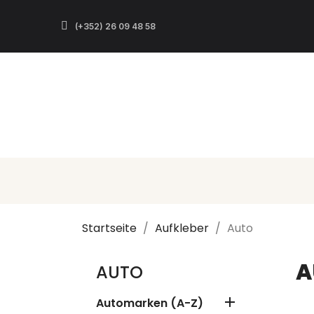
(+352) 26 09 48 58
Startseite
Aufkleber
Auto
A
AUTO

Automarken (A-Z)